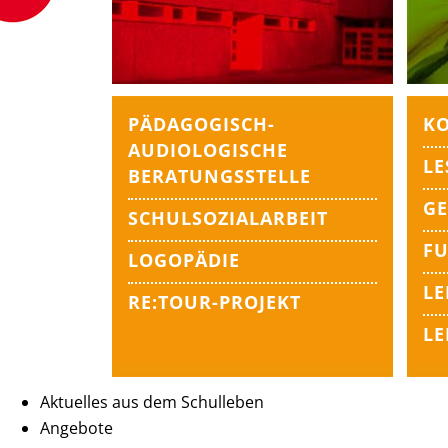
PÄDAGOGISCH-
KO
AUDIOLOGISCHE
LE
BERATUNGSSTELLE
G
SCHULSOZIALARBEIT
FU
LOGOPÄDIE
LE
RE:TOUR-PROJEKT
L
Aktuelles aus dem Schulleben
Angebote